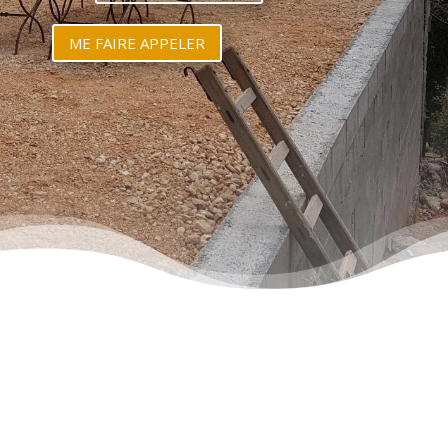
ME FAIRE APPELER
Pour un aménagement