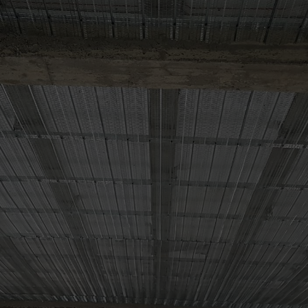
Adresse
95 Impasse des Dentelles, 84170 Monteux
06 26 49 48 17
Email
calvin.daniel@orange.fr
Mentions Légales
LAISSEZ-NOU SUN MESSAGE
Politique de Confidentialité
Plan du Site